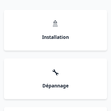
🚿
Installation
🔧
Dépannage