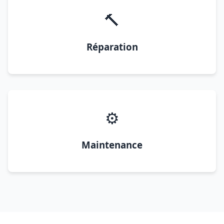
🔨
Réparation
⚙️
Maintenance