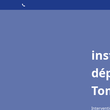
📞
ins
dé
To
Intervent