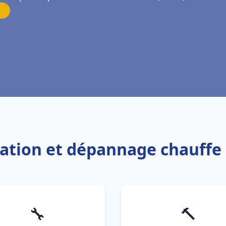
llation et dépannage chauff
🔧
🔨