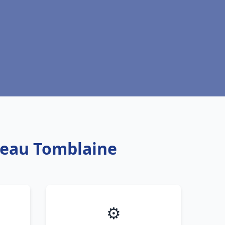
e eau Tomblaine
⚙️