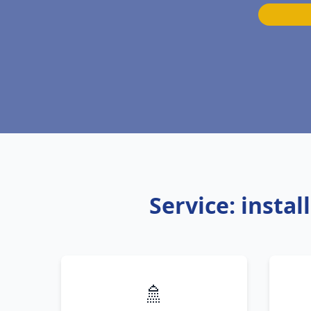
Service: insta
🚿