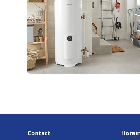
Contact
Horair