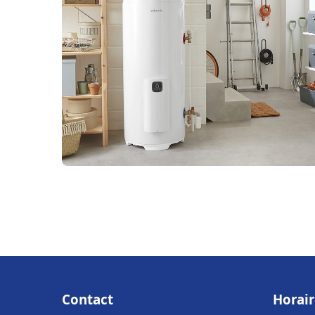
Contact
Horair