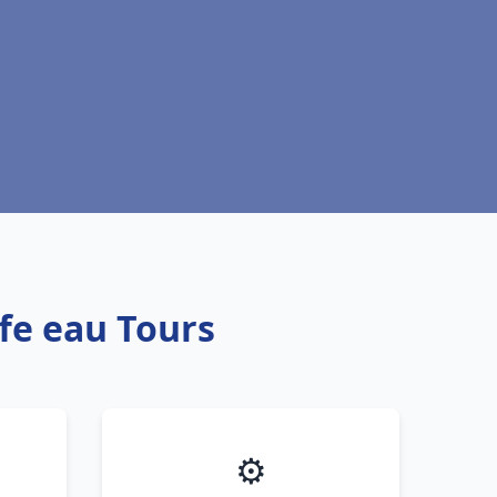
ffe eau Tours
⚙️