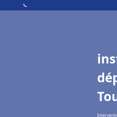
📞
ins
dé
To
Interventi