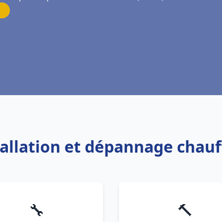
tallation et dépannage chau
🔧
🔨