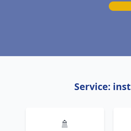
Service: ins
🚿