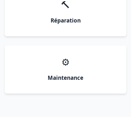
🔨
Réparation
⚙️
Maintenance