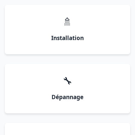
🚿
Installation
🔧
Dépannage