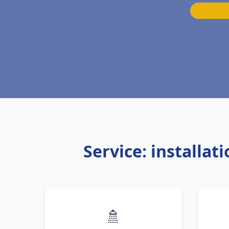
Service: installa
🚿