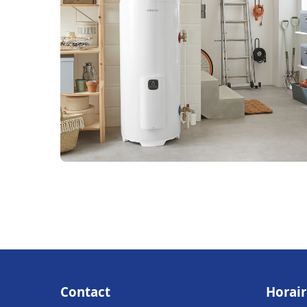
Contact
Horair