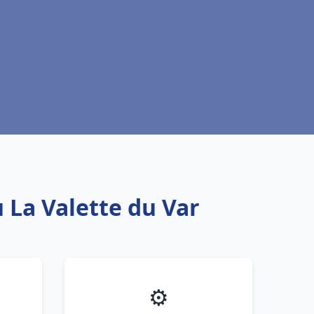
 La Valette du Var
⚙️