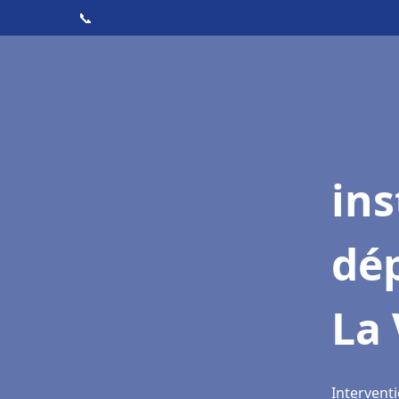
📞
ins
dé
La 
Interventi