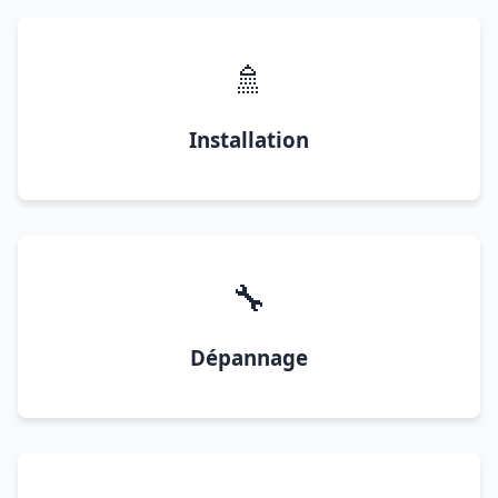
🚿
Installation
🔧
Dépannage