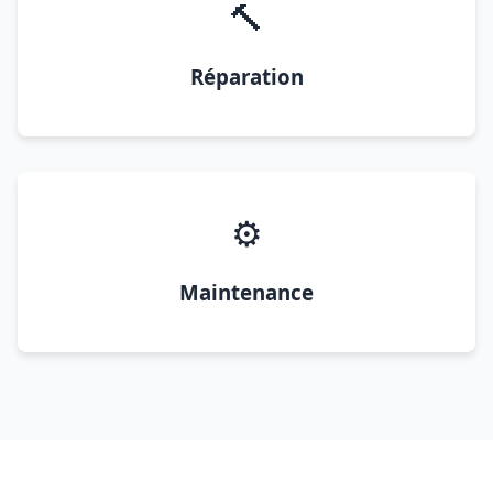
🔨
Réparation
⚙️
Maintenance