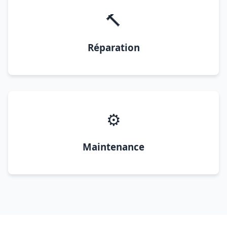
🔨
Réparation
⚙️
Maintenance