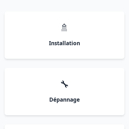
🚿
Installation
🔧
Dépannage