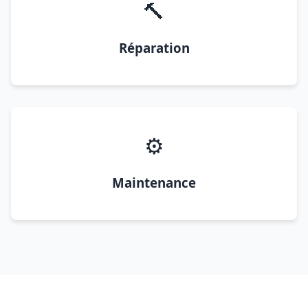
🔨
Réparation
⚙️
Maintenance