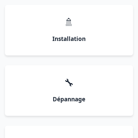
🚿
Installation
🔧
Dépannage