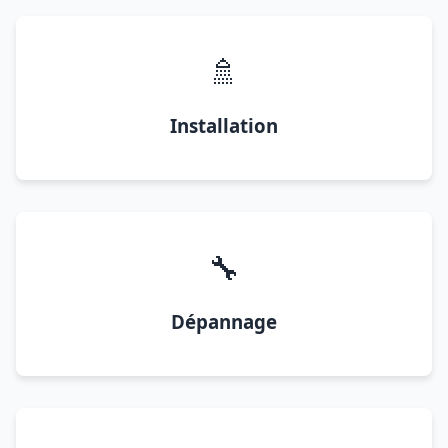
🚿
Installation
🔧
Dépannage