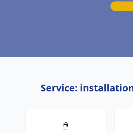
Service: installati
🚿