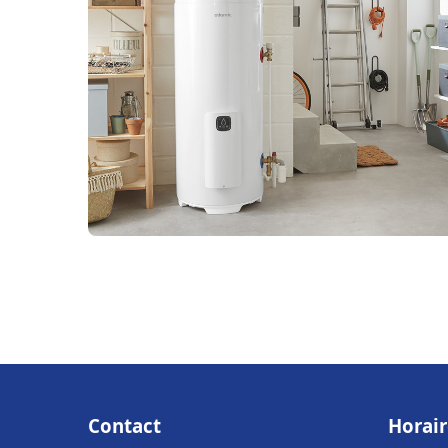
Contact
Horair