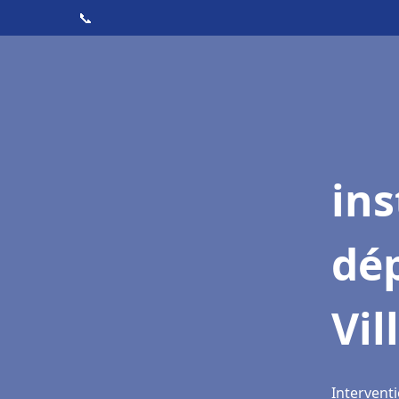
📞
ins
dé
Vil
Interventi