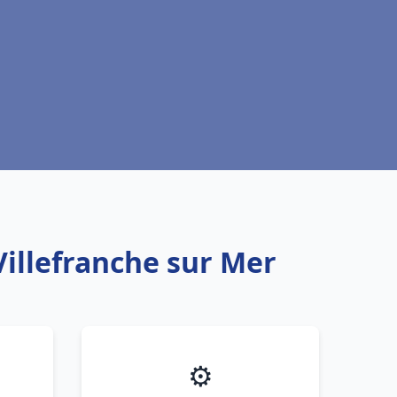
Villefranche sur Mer
⚙️