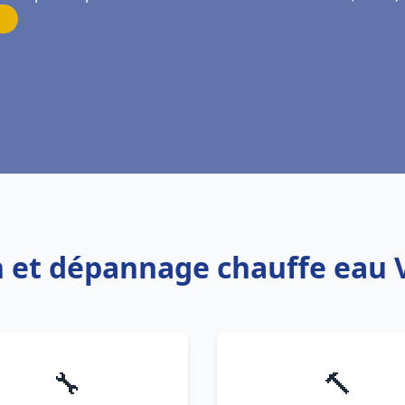
on et dépannage chauffe eau 
🔧
🔨