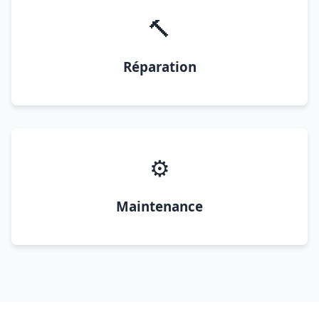
🔨
Réparation
⚙️
Maintenance