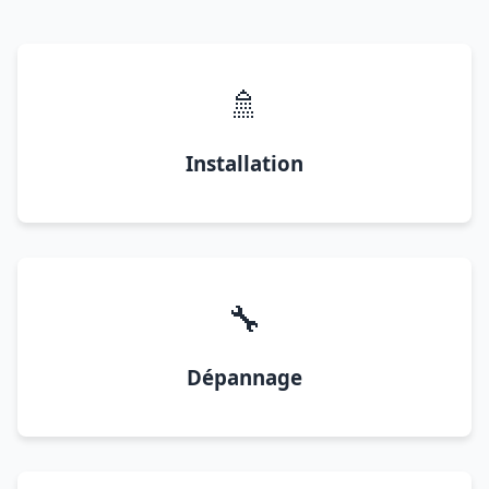
🚿
Installation
🔧
Dépannage