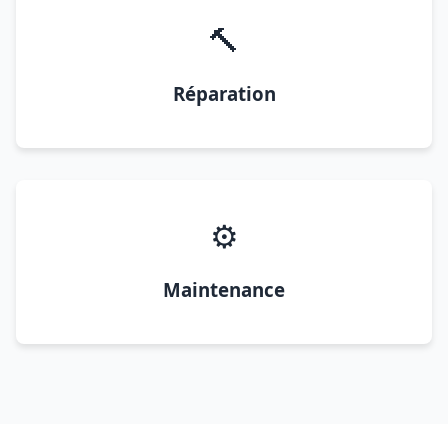
🔨
Réparation
⚙️
Maintenance