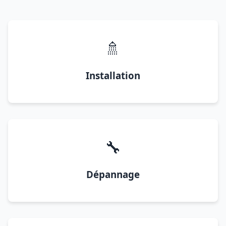
🚿
Installation
🔧
Dépannage