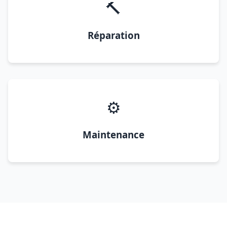
🔨
Réparation
⚙️
Maintenance