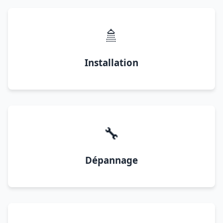
🚿
Installation
🔧
Dépannage