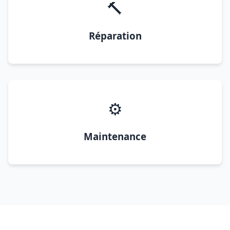
🔨
Réparation
⚙️
Maintenance