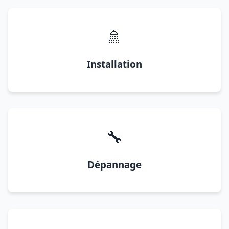
🚿
Installation
🔧
Dépannage