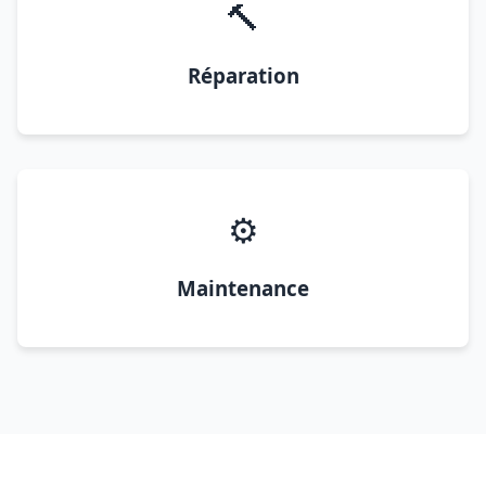
🔨
Réparation
⚙️
Maintenance