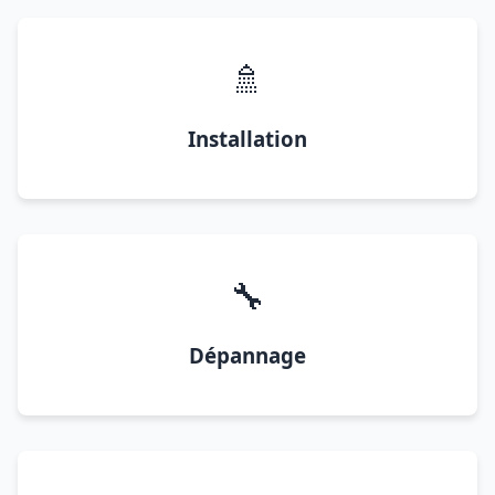
🚿
Installation
🔧
Dépannage