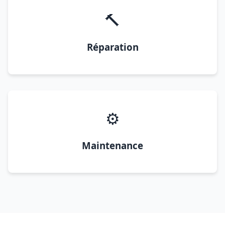
🔨
Réparation
⚙️
Maintenance