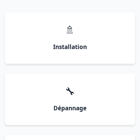
🚿
Installation
🔧
Dépannage