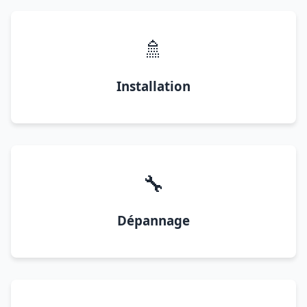
🚿
Installation
🔧
Dépannage