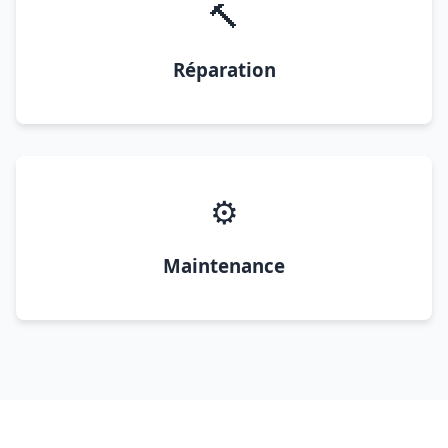
🔨
Réparation
⚙️
Maintenance