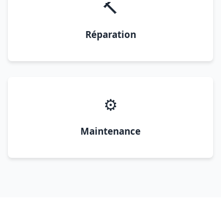
🔨
Réparation
⚙️
Maintenance