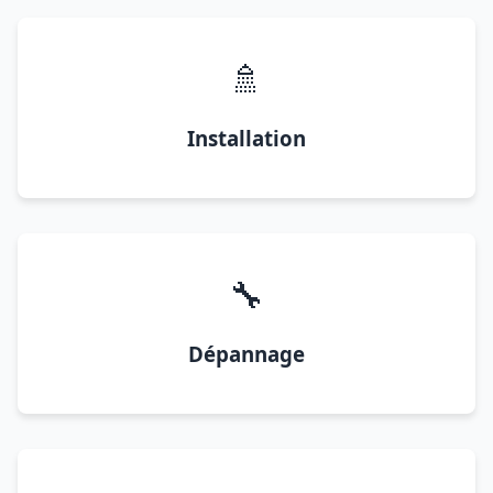
🚿
Installation
🔧
Dépannage